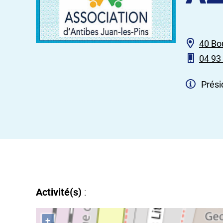
40 Bo
04 93
Présid
Activité(s)
:
+