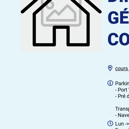
GÉ
CO
cours
Parkin
- Por
- Pré
Trans
- Nave
Lun ->