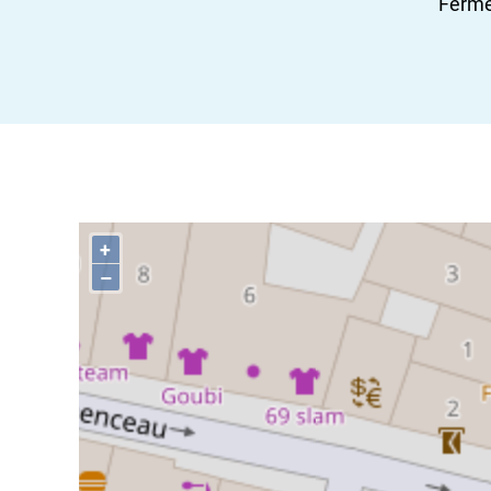
Fermé 
+
–