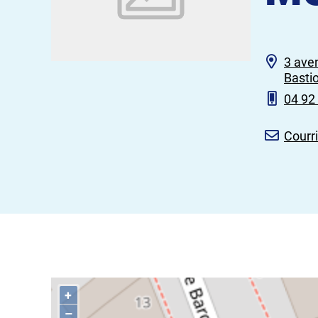
3 ave
Basti
04 92
Courri
+
–