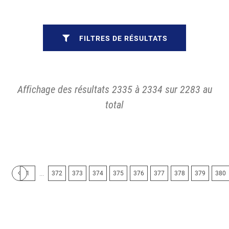
FILTRES DE RÉSULTATS
Affichage des résultats 2335 à 2334 sur 2283 au
total
...
1
372
373
374
375
376
377
378
379
380